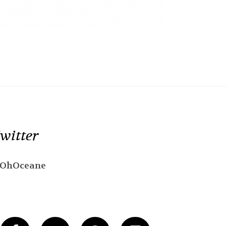
witter
OhOceane