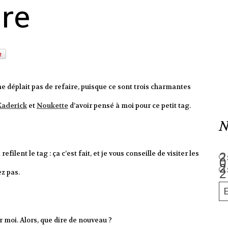
ire
 me déplait pas de refaire, puisque ce sont trois charmantes
Kaderick
et
Noukette
d’avoir pensé à moi pour ce petit tag.
N
filent le tag : ça c’est fait, et je vous conseille de visiter les
z pas.
 moi. Alors, que dire de nouveau ?