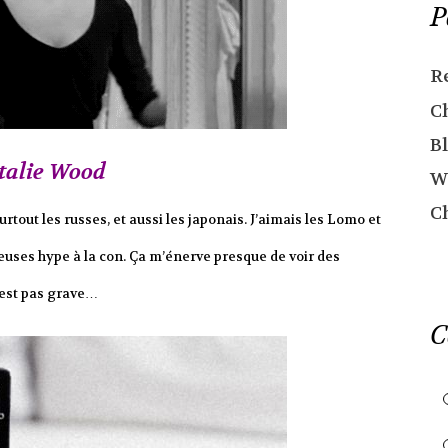
P
R
C
Bl
talie Wood
W
C
urtout les russes, et aussi les japonais. J’aimais les Lomo et
geuses hype à la con. Ça m’énerve presque de voir des
n’est pas grave…
C