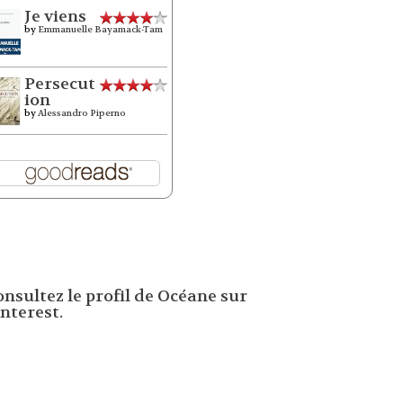
Je viens
by
Emmanuelle Bayamack-Tam
Persecut
ion
by
Alessandro Piperno
onsultez le profil de Océane sur
nterest.