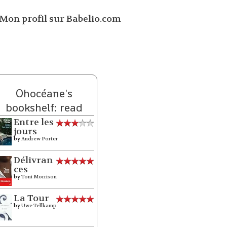
Ohocéane's
bookshelf: read
Entre les
jours
by
Andrew Porter
Délivran
ces
by
Toni Morrison
La Tour
by
Uwe Tellkamp