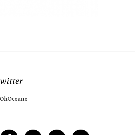
witter
OhOceane