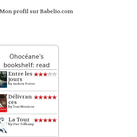
Ohocéane's
bookshelf: read
Entre les
jours
by
Andrew Porter
Délivran
ces
by
Toni Morrison
La Tour
by
Uwe Tellkamp