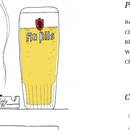
P
R
C
Bl
W
C
C