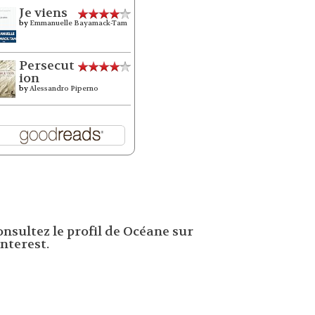
Je viens
by
Emmanuelle Bayamack-Tam
Persecut
ion
by
Alessandro Piperno
onsultez le profil de Océane sur
nterest.