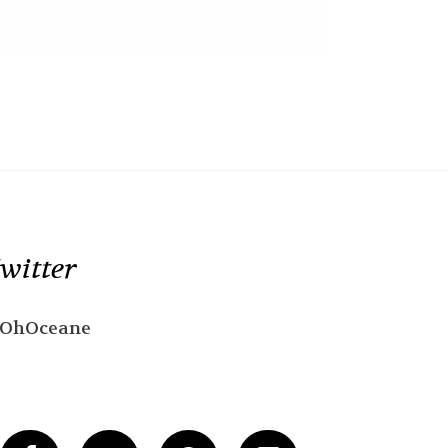
witter
OhOceane