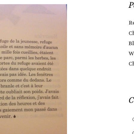
P
R
C
Bl
W
C
C