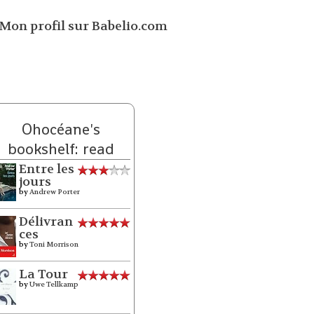
Ohocéane's
bookshelf: read
Entre les
jours
by
Andrew Porter
Délivran
ces
by
Toni Morrison
La Tour
by
Uwe Tellkamp