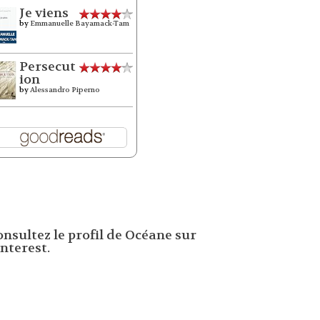
Je viens
by
Emmanuelle Bayamack-Tam
Persecut
ion
by
Alessandro Piperno
onsultez le profil de Océane sur
nterest.