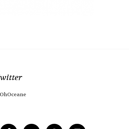
witter
OhOceane