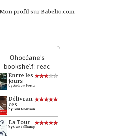
Ohocéane's
bookshelf: read
Entre les
jours
by
Andrew Porter
Délivran
ces
by
Toni Morrison
La Tour
by
Uwe Tellkamp