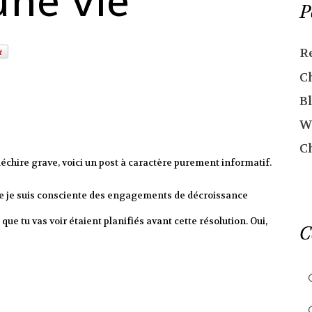
une vie
P
R
C
Bl
W
C
déchire grave, voici un post à caractère purement informatif.
 que je suis consciente des engagements de décroissance
ue tu vas voir étaient planifiés avant cette résolution. Oui,
C