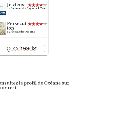
Je viens
by
Emmanuelle Bayamack-Tam
Persecut
ion
by
Alessandro Piperno
onsultez le profil de Océane sur
nterest.