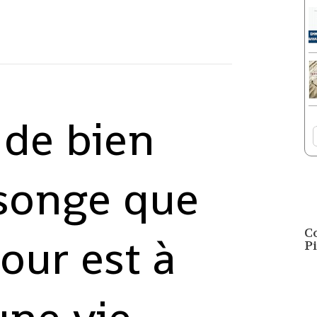
 de bien
 songe que
C
our est à
Pi