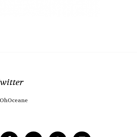
witter
OhOceane