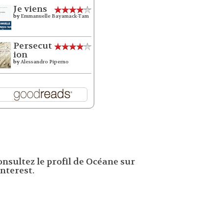
Je viens
by
Emmanuelle Bayamack-Tam
Persecut
ion
by
Alessandro Piperno
onsultez le profil de Océane sur
nterest.