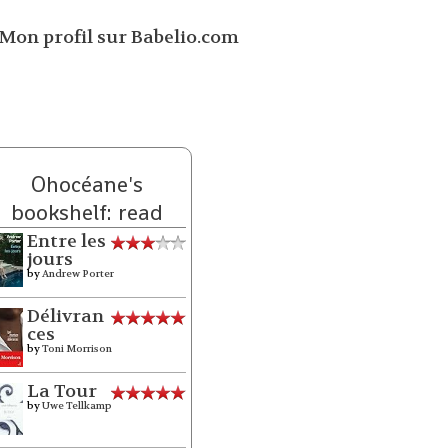
Ohocéane's
bookshelf: read
Entre les
jours
by
Andrew Porter
Délivran
ces
by
Toni Morrison
La Tour
by
Uwe Tellkamp