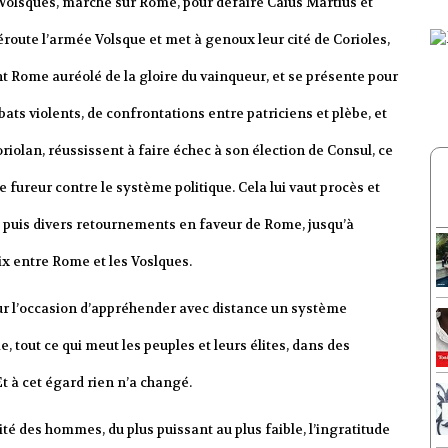
 Volsques, marche sur Rome, pour défaire Caius Martius et
éroute l’armée Volsque et met à genoux leur cité de Corioles,
int Rome auréolé de la gloire du vainqueur, et se présente pour
bats violents, de confrontations entre patriciens et plèbe, et
riolan, réussissent à faire échec à son élection de Consul, ce
 fureur contre le système politique. Cela lui vaut procès et
, puis divers retournements en faveur de Rome, jusqu’à
ix entre Rome et les Voslques.
teur l’occasion d’appréhender avec distance un système
ie, tout ce qui meut les peuples et leurs élites, dans des
t à cet égard rien n’a changé.
ilité des hommes, du plus puissant au plus faible, l’ingratitude