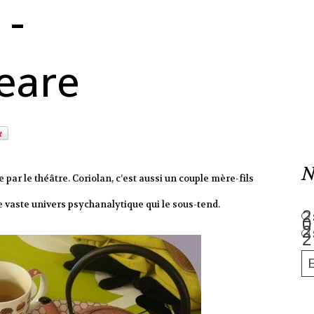
 -
eare
N
 par le théâtre. Coriolan, c’est aussi un couple mère-fils
 le vaste univers psychanalytique qui le sous-tend.