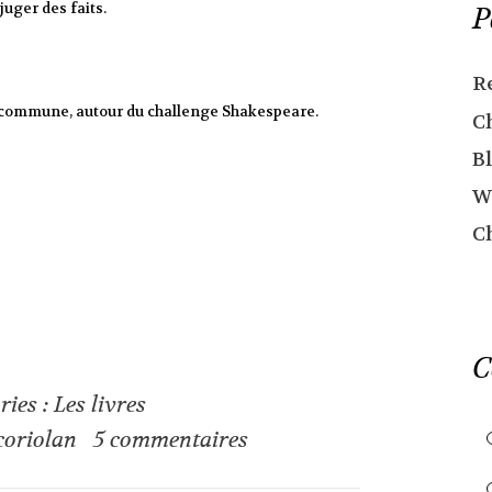
 juger des faits.
P
R
e commune, autour du challenge Shakespeare.
C
Bl
W
C
C
ries :
Les livres
coriolan
5
commentaires