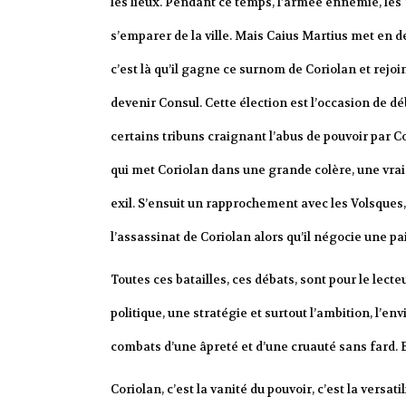
les lieux. Pendant ce temps, l’armée ennemie, les
s’emparer de la ville. Mais Caius Martius met en d
c’est là qu’il gagne ce surnom de Coriolan et rejo
devenir Consul. Cette élection est l’occasion de dé
certains tribuns craignant l’abus de pouvoir par Co
qui met Coriolan dans une grande colère, une vraie
exil. S’ensuit un rapprochement avec les Volsques
l’assassinat de Coriolan alors qu’il négocie une pa
Toutes ces batailles, ces débats, sont pour le lec
politique, une stratégie et surtout l’ambition, l’env
combats d’une âpreté et d’une cruauté sans fard. E
Coriolan, c’est la vanité du pouvoir, c’est la versat