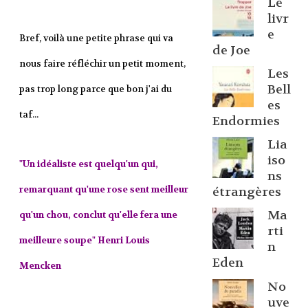
Le
livr
e
Bref, voilà une petite phrase qui va
de Joe
nous faire réfléchir un petit moment,
Les
Bell
pas trop long parce que bon j'ai du
es
taf...
Endormies
Lia
iso
"Un idéaliste est quelqu'un qui,
ns
remarquant qu'une rose sent meilleur
étrangères
Ma
qu'un chou, conclut qu'elle fera une
rti
meilleure soupe" Henri Louis
n
Eden
Mencken
No
uve