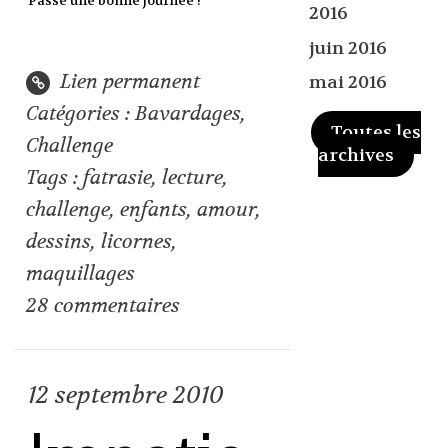
Passe une bonne journée !
2016
juin 2016
Lien permanent
mai 2016
Catégories :
Bavardages
,
Toutes les
Challenge
archives
Tags :
fatrasie
,
lecture
,
challenge
,
enfants
,
amour
,
dessins
,
licornes
,
maquillages
28
commentaires
12
septembre 2010