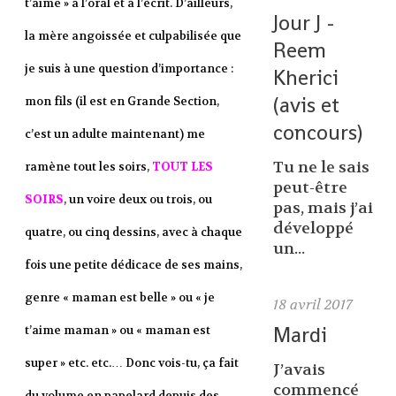
t’aime » à l’oral et à l’écrit. D’ailleurs,
Jour J -
la mère angoissée et culpabilisée que
Reem
je suis à une question d’importance :
Kherici
(avis et
mon fils (il est en Grande Section,
concours)
c’est un adulte maintenant) me
Tu ne le sais
ramène tout les soirs,
TOUT LES
peut-être
SOIRS
, un voire deux ou trois, ou
pas, mais j’ai
développé
quatre, ou cinq dessins, avec à chaque
un...
fois une petite dédicace de ses mains,
genre « maman est belle » ou « je
18
avril 2017
Mardi
t’aime maman » ou « maman est
super » etc. etc.… Donc vois-tu, ça fait
J’avais
commencé
du volume en papelard depuis des