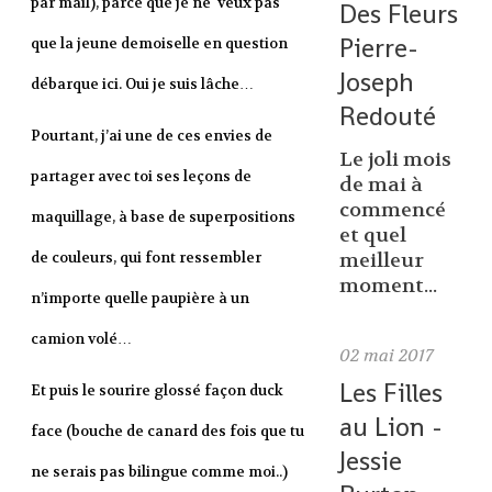
par mail), parce que je ne veux pas
Des Fleurs
Pierre-
que la jeune demoiselle en question
Joseph
débarque ici. Oui je suis lâche…
Redouté
Pourtant, j’ai une de ces envies de
Le joli mois
partager avec toi ses leçons de
de mai à
commencé
maquillage, à base de superpositions
et quel
de couleurs, qui font ressembler
meilleur
moment...
n’importe quelle paupière à un
camion volé…
02
mai 2017
Les Filles
Et puis le sourire glossé façon duck
au Lion -
face (bouche de canard des fois que tu
Jessie
ne serais pas bilingue comme moi..)