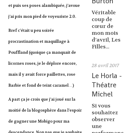
Burton
et puis ses poses alambiquée, j’avoue
Véritable
j’ai pris mon pied de voyeuriste 2.0.
coup de
cœur de
Bref c’était u peu soirée
mon mois
d’avril, Les
procrastination et maquillage à
Filles...
Pouffland (quoique ça manquait de
licornes roses, je le déplore encore,
28
avril 2017
Le Horla -
mais il y avait force paillettes, rose
Théatre
Barbie et fond de teint caramel…)
Michel
A part ça je crois que j’ai joué sur la
Si vous
moitié de la blogosphère dans l’espoir
souhaitez
observer
de gagner une Mobigo pour ma
une
descendance. Non pas que je souhaite