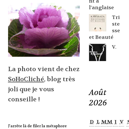
nt à
l'anglaise
Tri
ste
sse
et Beauté
V.
La photo vient de chez
SoHoCliché
, blog très
joli que je vous
Août
conseille !
2026
D
L
M
M
J
V
J'arrête là de filer la métaphore