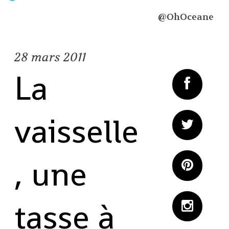
@OhOceane
28
mars 2011
La
vaisselle
, une
tasse à