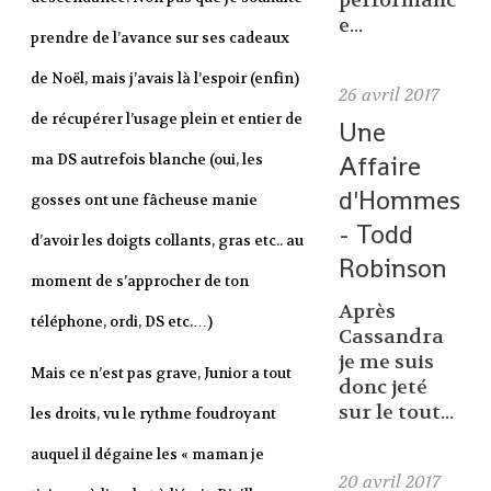
performanc
e...
prendre de l’avance sur ses cadeaux
de Noël, mais j’avais là l’espoir (enfin)
26
avril 2017
de récupérer l’usage plein et entier de
Une
Affaire
ma DS autrefois blanche (oui, les
d'Hommes
gosses ont une fâcheuse manie
- Todd
d’avoir les doigts collants, gras etc.. au
Robinson
moment de s’approcher de ton
Après
téléphone, ordi, DS etc.…)
Cassandra
je me suis
Mais ce n’est pas grave, Junior a tout
donc jeté
sur le tout...
les droits, vu le rythme foudroyant
auquel il dégaine les « maman je
20
avril 2017