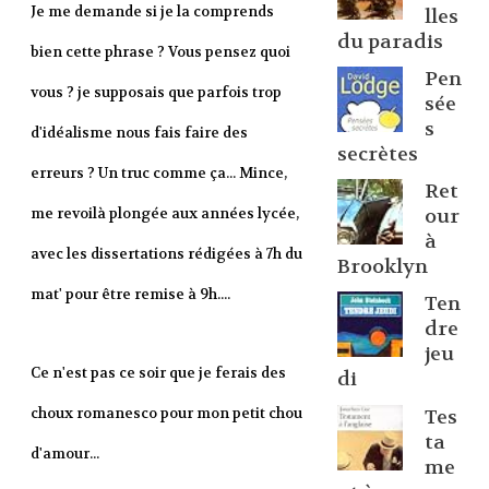
Je me demande si je la comprends
lles
du paradis
bien cette phrase ? Vous pensez quoi
Pen
vous ? je supposais que parfois trop
sée
s
d'idéalisme nous fais faire des
secrètes
erreurs ? Un truc comme ça... Mince,
Ret
me revoilà plongée aux années lycée,
our
à
avec les dissertations rédigées à 7h du
Brooklyn
mat' pour être remise à 9h....
Ten
dre
jeu
Ce n'est pas ce soir que je ferais des
di
choux romanesco pour mon petit chou
Tes
ta
d'amour...
me