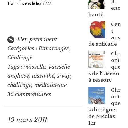
il
PS : mince et le lapin ???
enc
hanté
Cen
t
ans
Lien permanent
de solitude
Catégories :
Bavardages
,
Chr
Challenge
oni
Tags :
vaisselle
,
vaisselle
que
s de l'oiseau
anglaise
,
tassa thé
,
swap
,
à ressort
challenge
,
médiathèque
Chr
36
commentaires
oni
que
s du règne
de Nicolas
10
mars 2011
1er