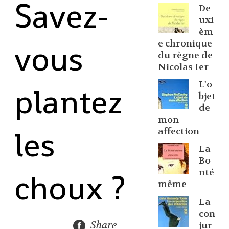
Savez-
De
uxi
èm
vous
e chronique
du règne de
Nicolas Ier
L'o
plantez
bjet
de
mon
les
affection
La
Bo
choux ?
nté
même
La
con
Share
jur