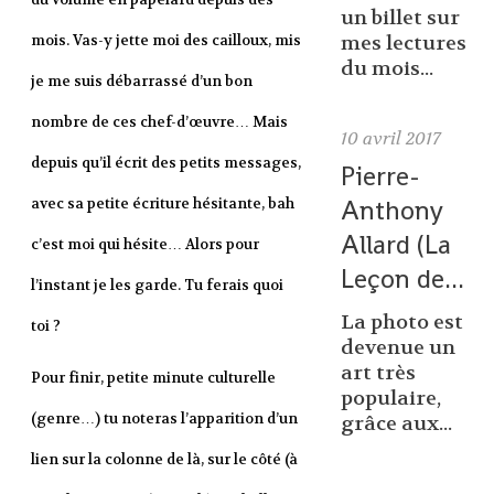
un billet sur
mois. Vas-y jette moi des cailloux, mis
mes lectures
du mois...
je me suis débarrassé d’un bon
nombre de ces chef-d’œuvre… Mais
10
avril 2017
depuis qu’il écrit des petits messages,
Pierre-
Anthony
avec sa petite écriture hésitante, bah
Allard (La
c’est moi qui hésite… Alors pour
Leçon de...
l’instant je les garde. Tu ferais quoi
La photo est
toi ?
devenue un
art très
Pour finir, petite minute culturelle
populaire,
(genre…) tu noteras l’apparition d’un
grâce aux...
lien sur la colonne de là, sur le côté (à