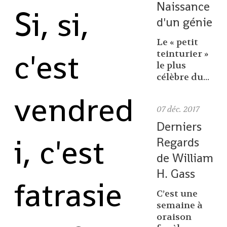
Naissance
Si, si,
d'un génie
Le « petit
c'est
teinturier »
le plus
célèbre du...
vendred
07
déc. 2017
Derniers
i, c'est
Regards
de William
H. Gass
fatrasie
C’est une
semaine à
oraison