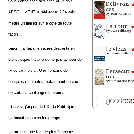
vous connaissez des sites où je dois
Délivran
ces
ABSOLUMENT le référencer ? Je vais
by
Toni Morrison
mettre un lien ici sur le côté de toute
La Tour
by
Uwe Tellkamp
façon…
Je viens
Sinon, j’ai fait une sacrée descente en
by
Emmanuelle Ba
bibliothèque, histoire de ne pas acheter de
Persecut
livres ce mois-ci. Une trentaine de
ion
by
Alessandro Pip
bouquins empruntés, notamment en vue
de certains challenges littéraires.
Et aussi, j’ai pris de BD, du Petit Spirou,
ça faisait bien bien longtemps….
Je me suis une fois de plus évanouie