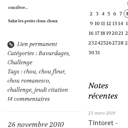
crucifère...
2
3
4
5
6
7
Salut les petits clous choux
9
10
11
12
13
14
1
16
17
18
19
20
21
2
23
24
25
26
27
28
2
Lien permanent
30
31
Catégories :
Bavardages
,
Challenge
Tags :
chou
,
chou fleur
,
chou romanesco
,
Notes
challenge
,
jeudi citation
récentes
14
commentaires
23
mars 2018
Tintoret -
26
novembre 2010