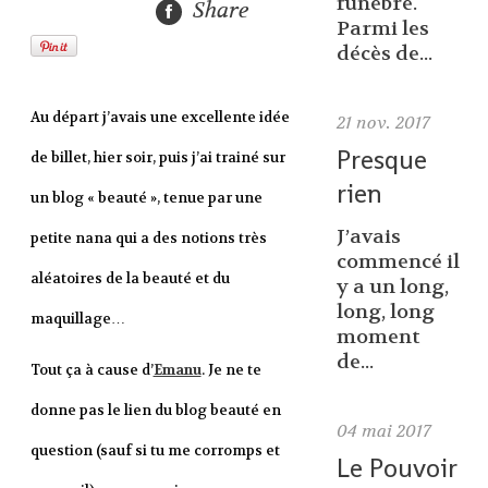
funèbre.
Share
Parmi les
décès de...
Au départ j’avais une excellente idée
21
nov. 2017
Presque
de billet, hier soir, puis j’ai trainé sur
rien
un blog « beauté », tenue par une
J’avais
petite nana qui a des notions très
commencé il
aléatoires de la beauté et du
y a un long,
long, long
maquillage…
moment
de...
Tout ça à cause d’
Emanu
. Je ne te
donne pas le lien du blog beauté en
04
mai 2017
question (sauf si tu me corromps et
Le Pouvoir