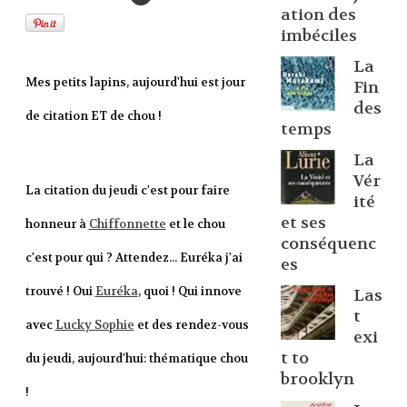
ation des
imbéciles
La
Mes petits lapins, aujourd'hui est jour
Fin
des
de citation ET de chou !
temps
La
Vér
La citation du jeudi c'est pour faire
ité
et ses
honneur à
Chiffonnette
et le chou
conséquenc
c'est pour qui ? Attendez... Euréka j'ai
es
trouvé ! Oui
Euréka
, quoi ! Qui innove
Las
t
avec
Lucky Sophie
et des rendez-vous
exi
t to
du jeudi, aujourd'hui: thématique chou
brooklyn
!