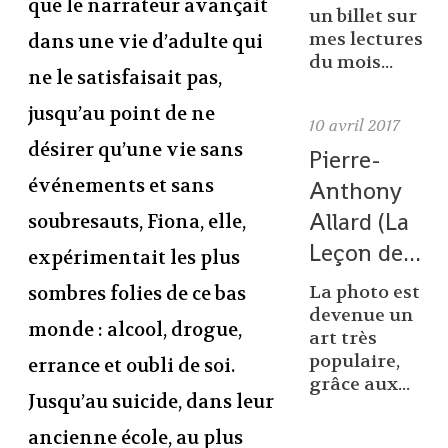
que le narrateur avançait
un billet sur
mes lectures
dans une vie d’adulte qui
du mois...
ne le satisfaisait pas,
jusqu’au point de ne
10
avril 2017
désirer qu’une vie sans
Pierre-
événements et sans
Anthony
Allard (La
soubresauts, Fiona, elle,
Leçon de...
expérimentait les plus
La photo est
sombres folies de ce bas
devenue un
monde : alcool, drogue,
art très
populaire,
errance et oubli de soi.
grâce aux...
Jusqu’au suicide, dans leur
ancienne école, au plus