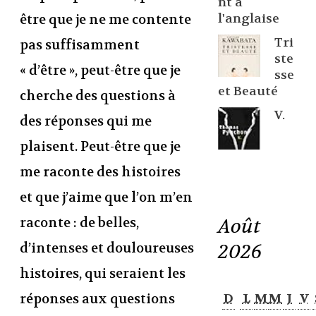
nt à
l'anglaise
être que je ne me contente
Tri
pas suffisamment
ste
« d’être », peut-être que je
sse
et Beauté
cherche des questions à
V.
des réponses qui me
plaisent. Peut-être que je
me raconte des histoires
et que j’aime que l’on m’en
Août
raconte : de belles,
2026
d’intenses et douloureuses
histoires, qui seraient les
réponses aux questions
D
L
M
M
J
V