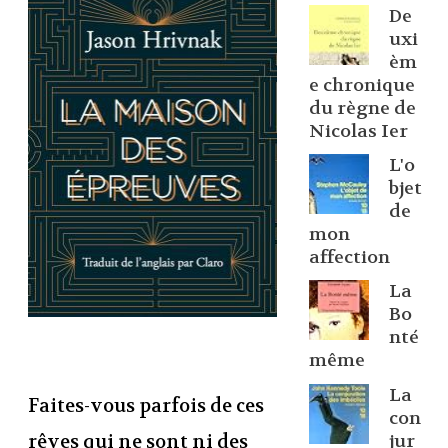
De
uxi
èm
e chronique
du règne de
Nicolas Ier
L'o
bjet
de
mon
affection
La
Bo
nté
même
La
Faites-vous parfois de ces
con
jur
rêves qui ne sont ni des