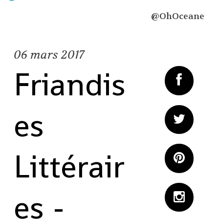
@OhOceane
06
mars 2017
Friandis
es
Littérair
es -