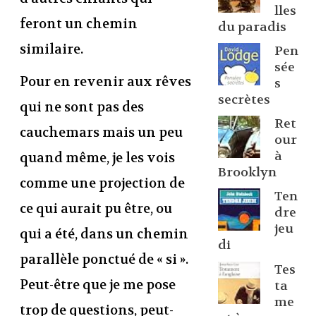
lles
feront un chemin
du paradis
similaire.
Pen
sée
Pour en revenir aux rêves
s
secrètes
qui ne sont pas des
Ret
cauchemars mais un peu
our
à
quand même, je les vois
Brooklyn
comme une projection de
Ten
ce qui aurait pu être, ou
dre
jeu
qui a été, dans un chemin
di
parallèle ponctué de « si ».
Tes
Peut-être que je me pose
ta
me
trop de questions, peut-