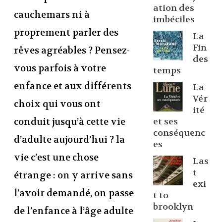
ation des
cauchemars ni à
imbéciles
proprement parler des
La
Fin
rêves agréables ? Pensez-
des
vous parfois à votre
temps
enfance et aux différents
La
Vér
choix qui vous ont
ité
conduit jusqu’à cette vie
et ses
conséquenc
d’adulte aujourd’hui ? la
es
vie c’est une chose
Las
t
étrange : on y arrive sans
exi
l’avoir demandé, on passe
t to
brooklyn
de l’enfance à l’âge adulte