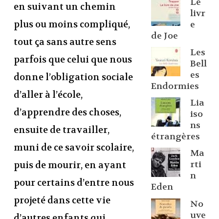
Le
en suivant un chemin
livr
plus ou moins compliqué,
e
de Joe
tout ça sans autre sens
Les
parfois que celui que nous
Bell
es
donne l’obligation sociale
Endormies
d’aller à l’école,
Lia
d’apprendre des choses,
iso
ns
ensuite de travailler,
étrangères
muni de ce savoir scolaire,
Ma
rti
puis de mourir, en ayant
n
pour certains d’entre nous
Eden
projeté dans cette vie
No
uve
d’autres enfants qui