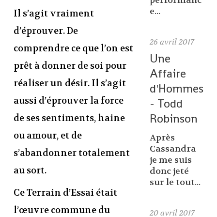
performanc
e...
Il s’agit vraiment
d’éprouver. De
26
avril 2017
comprendre ce que l’on est
Une
prêt à donner de soi pour
Affaire
réaliser un désir. Il s’agit
d'Hommes
aussi d’éprouver la force
- Todd
Robinson
de ses sentiments, haine
ou amour, et de
Après
Cassandra
s’abandonner totalement
je me suis
au sort.
donc jeté
sur le tout...
Ce Terrain d’Essai était
l’œuvre commune du
20
avril 2017