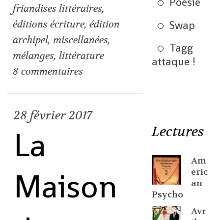
Poésie
friandises littéraires
,
Swap
éditions écriture
,
édition
archipel
,
miscellanées
,
Tagg
mélanges
,
littérature
attaque !
8
commentaires
28
février 2017
Lectures
La
Am
Maison
eric
an
Psycho
Avr