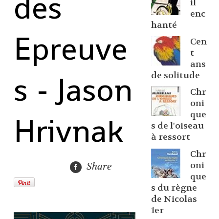
des
il
enc
hanté
Epreuve
Cen
t
ans
s - Jason
de solitude
Chr
oni
que
Hrivnak
s de l'oiseau
à ressort
Chr
oni
Share
que
s du règne
de Nicolas
1er