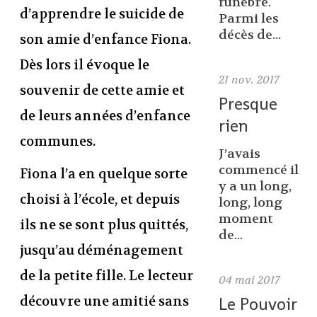
funèbre.
d’apprendre le suicide de
Parmi les
décès de...
son amie d’enfance Fiona.
Dès lors il évoque le
21
nov. 2017
souvenir de cette amie et
Presque
de leurs années d’enfance
rien
communes.
J’avais
commencé il
Fiona l’a en quelque sorte
y a un long,
choisi à l’école, et depuis
long, long
moment
ils ne se sont plus quittés,
de...
jusqu’au déménagement
de la petite fille. Le lecteur
04
mai 2017
découvre une amitié sans
Le Pouvoir