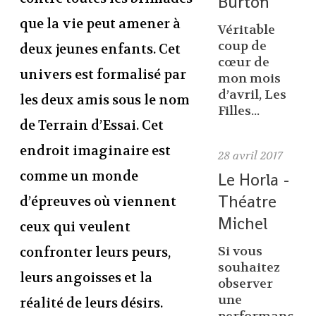
Burton
que la vie peut amener à
Véritable
coup de
deux jeunes enfants. Cet
cœur de
univers est formalisé par
mon mois
d’avril, Les
les deux amis sous le nom
Filles...
de Terrain d’Essai. Cet
endroit imaginaire est
28
avril 2017
comme un monde
Le Horla -
Théatre
d’épreuves où viennent
Michel
ceux qui veulent
Si vous
confronter leurs peurs,
souhaitez
leurs angoisses et la
observer
une
réalité de leurs désirs.