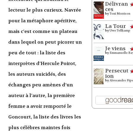
Délivran
ces
lecteur le plus curieux. Navrée
by
Toni Morrison
pour la métaphore apéritive,
La Tour
mais c’est comme un plateau
by
Uwe Tellkamp
dans lequel on peut picorer un
Je viens
peu de tout : la liste des
by
Emmanuelle Ba
interprètes d’Hercule Poirot,
Persecut
les auteurs suicidés, des
ion
by
Alessandro Pip
échanges peu amènes d’un
auteur à l’autre, la première
femme a avoir remporté le
Goncourt, la liste des livres les
plus célèbres maintes fois