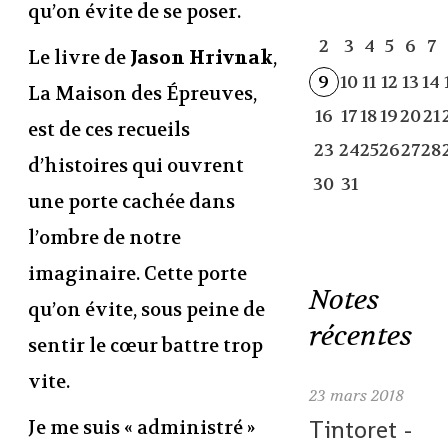
qu’on évite de se poser.
2
3
4
5
6
7
Le livre de
Jason Hrivnak
,
9
10
11
12
13
14
La Maison des Épreuves,
16
17
18
19
20
21
est de ces recueils
23
24
25
26
27
28
d’histoires qui ouvrent
30
31
une porte cachée dans
l’ombre de notre
imaginaire. Cette porte
Notes
qu’on évite, sous peine de
récentes
sentir le cœur battre trop
vite.
23
mars 2018
Tintoret -
Je me suis « administré »